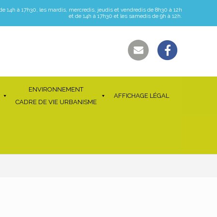
 de 14h à 17h30, les mardis, mercredis, jeudis et vendredis de 8h30 à 12h
et de 14h à 17h30 et les samedis de 9h à 12h.
ENVIRONNEMENT
AFFICHAGE LÉGAL
CADRE DE VIE URBANISME