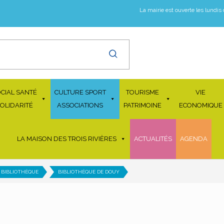
La mairie est ouverte les lundis
CIAL SANTÉ
CULTURE SPORT
TOURISME
VIE
OLIDARITÉ
ASSOCIATIONS
PATRIMOINE
ECONOMIQUE
LA MAISON DES TROIS RIVIÈRES
ACTUALITÉS
AGENDA
 BIBLIOTHÈQUE
BIBLIOTHÈQUE DE DOUY