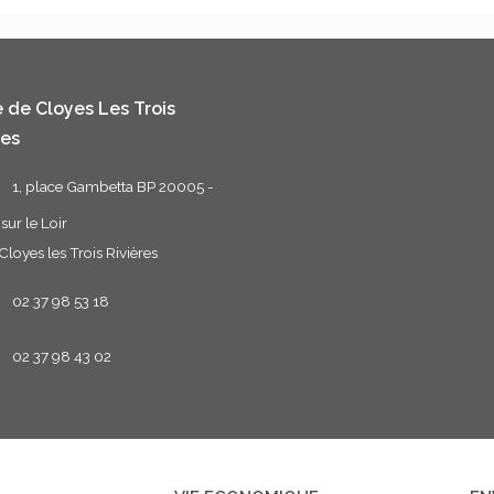
e de Cloyes Les Trois
res
1, place Gambetta BP 20005 -
sur le Loir
loyes les Trois Rivières
02 37 98 53 18
02 37 98 43 02