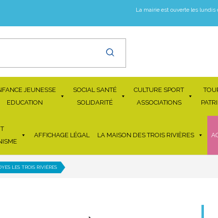
La mairie est ouverte les lundis
NFANCE JEUNESSE
SOCIAL SANTÉ
CULTURE SPORT
TOU
EDUCATION
SOLIDARITÉ
ASSOCIATIONS
PATR
T
AFFICHAGE LÉGAL
LA MAISON DES TROIS RIVIÈRES
A
NISME
YES LES TROIS RIVIÈRES