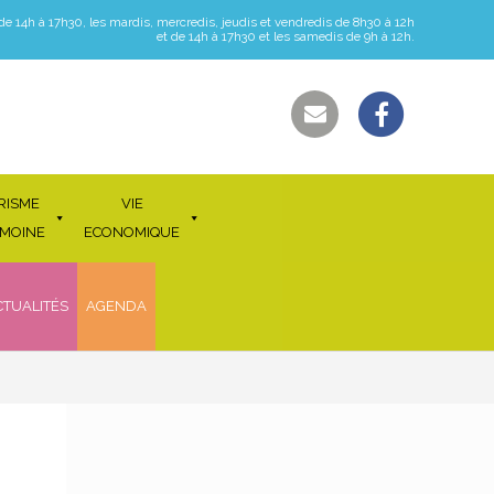
 de 14h à 17h30, les mardis, mercredis, jeudis et vendredis de 8h30 à 12h
et de 14h à 17h30 et les samedis de 9h à 12h.
RISME
VIE
IMOINE
ECONOMIQUE
CTUALITÉS
AGENDA