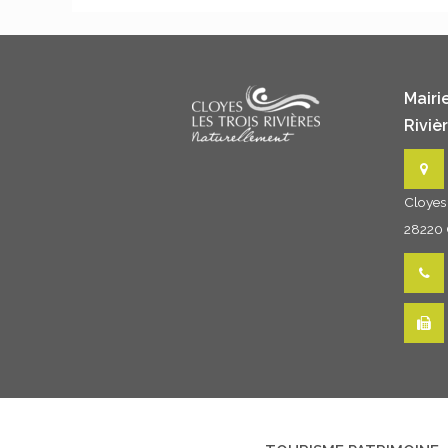
Mairi
Riviè
Cloyes 
28220 C